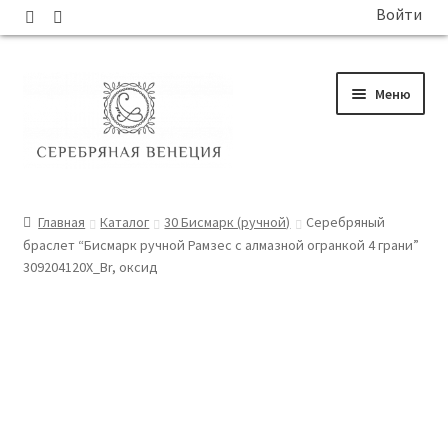
Войти
Перейти
Перейти
Меню
к
к
навигации
содержимому
ГЛАВНАЯ
Главная
Каталог
30 Бисмарк (ручной)
Серебряный
браслет “Бисмарк ручной Рамзес с алмазной огранкой 4 грани”
КАТАЛОГ
309204120X_Br, оксид
СОБЫТИЯ
БЛОГ