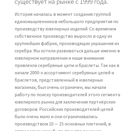
существует на рынке с 1999 года.
АКЦИИ
История началась в момент создания группой
О НАС
единомышленников небольшого предприятия по
производству ювелирных изделий. Со временем
собственное производство выросло в одну из
КОНТАКТЫ
крупнейших фабрик, производящих украшения из
серебра. Мы хотели развиваться дальше именно в
ювелирном направлении и наше внимание
привлекли серебряные цепи и браслеты. Так как в
начале 2000-х ассортимент серебряных цепей и
браслетов, представленный в ювелирных
магазинах, был очень ограничен, мы начали
работу по поиску производителей этого сегмента
ювелирного рынка для заключения партнёрских
договоров. Российских производителей цепей
было очень мало и они ограничивались
производством 10 — 15 основных плетений, в
связи с этим нами было принято решение