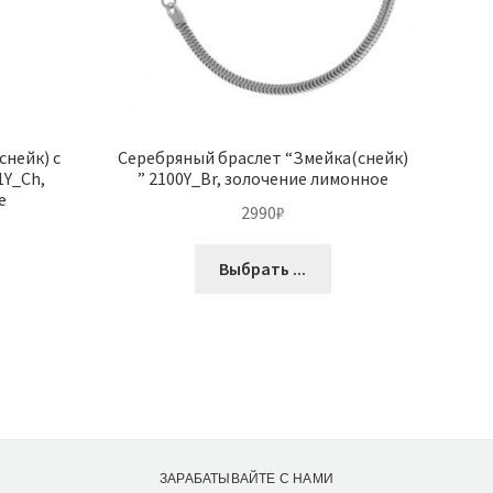
снейк) с
Серебряный браслет “Змейка(снейк)
1Y_Ch,
” 2100Y_Br, золочение лимонное
е
2990
₽
Выбрать ...
ЗАРАБАТЫВАЙТЕ С НАМИ