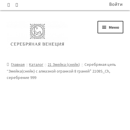
Войти
Перейти
Перейти
Меню
к
к
навигации
содержимому
ГЛАВНАЯ
Главная
Каталог
21 Змейка (снейк)
Серебряная цепь
“Змейка(снейк) с алмазной огранкой 8 граней” 2108S_Ch,
КАТАЛОГ
серебрение 999
СОБЫТИЯ
БЛОГ