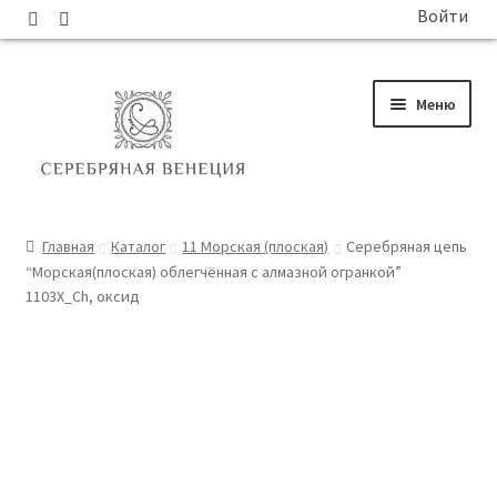
Войти
Перейти
Перейти
Меню
к
к
навигации
содержимому
ГЛАВНАЯ
Главная
Каталог
11 Морская (плоская)
Серебряная цепь
“Морская(плоская) облегчённая с алмазной огранкой”
КАТАЛОГ
1103X_Ch, оксид
СОБЫТИЯ
БЛОГ