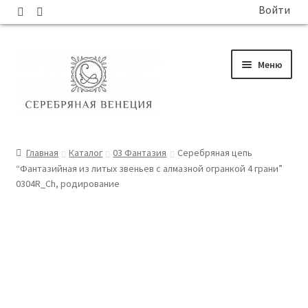
Войти
Перейти
Перейти
Меню
к
к
навигации
содержимому
ГЛАВНАЯ
Главная
Каталог
03 Фантазия
Серебряная цепь
“Фантазийная из литых звеньев с алмазной огранкой 4 грани”
КАТАЛОГ
0304R_Ch, родирование
СОБЫТИЯ
БЛОГ