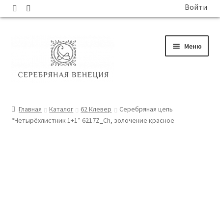
Войти
Перейти
Перейти
Меню
к
к
навигации
содержимому
ГЛАВНАЯ
Главная
Каталог
62 Клевер
Серебряная цепь
“Четырёхлистник 1+1” 6217Z_Ch, золочение красное
КАТАЛОГ
СОБЫТИЯ
БЛОГ